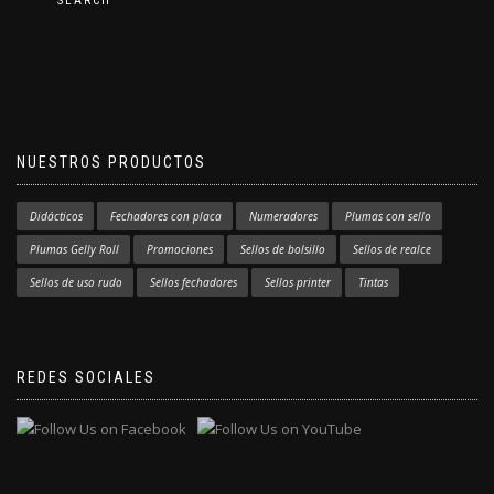
SEARCH
NUESTROS PRODUCTOS
Didácticos
Fechadores con placa
Numeradores
Plumas con sello
Plumas Gelly Roll
Promociones
Sellos de bolsillo
Sellos de realce
Sellos de uso rudo
Sellos fechadores
Sellos printer
Tintas
REDES SOCIALES