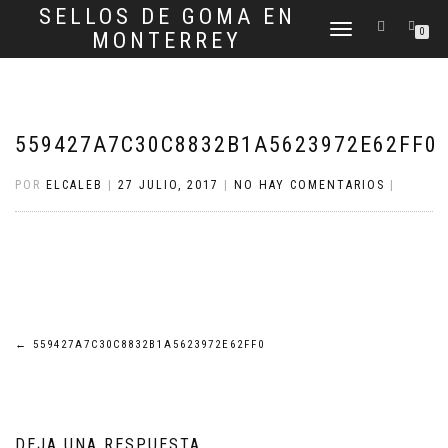
SELLOS DE GOMA EN
CAMBIAR
0
MONTERREY
NAVEGACIÓN
559427A7C30C8832B1A5623972E62FF0
POR
ELCALEB
|
27 JULIO, 2017
|
NO HAY COMENTARIOS
|
Navegación
←
559427A7C30C8832B1A5623972E62FF0
de
entradas
DEJA UNA RESPUESTA