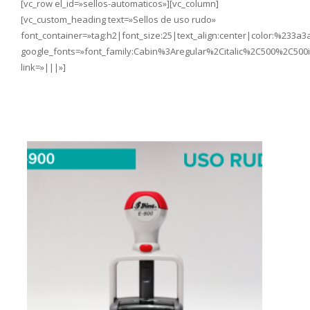
[vc_row el_id=»sellos-automaticos»][vc_column]
[vc_custom_heading text=»Sellos de uso rudo»
font_container=»tag:h2|font_size:25|text_align:center|color:%233a3
google_fonts=»font_family:Cabin%3Aregular%2Citalic%2C500%2C500
link=»|||»]