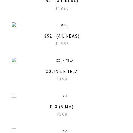
821 (3 LINEAS)
$
1380
8521 (4 LINEAS)
$
1863
COJIN DE TELA
$
198
D-3 (5 MM)
$
209