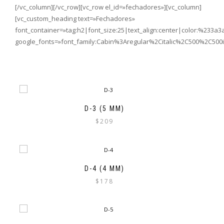
[/vc_column][/vc_row][vc_row el_id=»fechadores»][vc_column]
[vc_custom_heading text=»Fechadores»
font_container=»tag:h2|font_size:25|text_align:center|color:%233a3
google_fonts=»font_family:Cabin%3Aregular%2Citalic%2C500%2C500
D-3 (5 MM)
$
209
D-4 (4 MM)
$
178