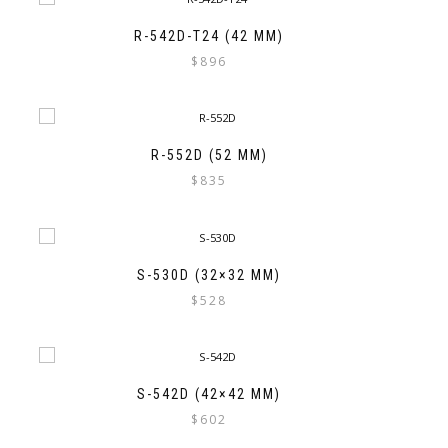
R-542D-T24 (42 MM)
$
896
R-552D (52 MM)
$
835
S-530D (32×32 MM)
$
528
S-542D (42×42 MM)
$
602