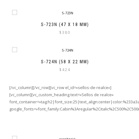
S-723N (47 X 18 MM)
$
380
S-724N (58 X 22 MM)
$
424
[/vc_column][/vc_row][vc_row el_id=»sellos-de-realce»]
[vc_column][vc_custom_heading text=»Sellos de realce»
font_container=»tag:h2|font_size:25|text_align:center|color:%233a3
google_fonts=»font_family:Cabin%3Aregular%2Citalic%2C500%2C500