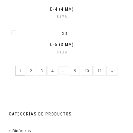
D-4 (4 MM)
$
178
D-5 (3 MM)
$
139
1
2
3
4
…
9
10
11
→
CATEGORÍAS DE PRODUCTOS
Didácticos