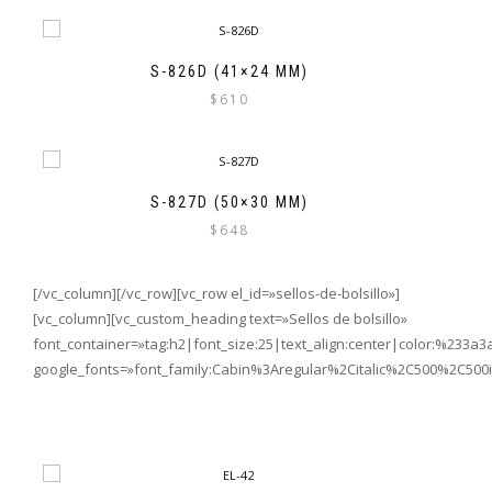
S-826D (41×24 MM)
$
610
S-827D (50×30 MM)
$
648
[/vc_column][/vc_row][vc_row el_id=»sellos-de-bolsillo»]
[vc_column][vc_custom_heading text=»Sellos de bolsillo»
font_container=»tag:h2|font_size:25|text_align:center|color:%233a3
google_fonts=»font_family:Cabin%3Aregular%2Citalic%2C500%2C500