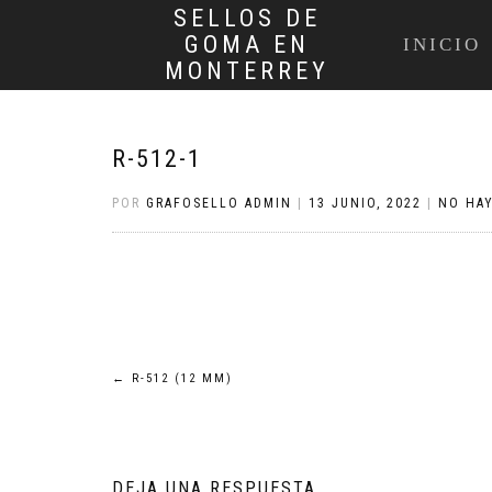
SELLOS DE
GOMA EN
INICIO
MONTERREY
R-512-1
POR
GRAFOSELLO ADMIN
|
13 JUNIO, 2022
|
NO HA
Navegación
←
R-512 (12 MM)
de
entradas
DEJA UNA RESPUESTA