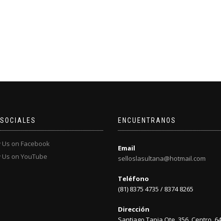
 SOCIALES
ENCUENTRANOS
Email
selloslasultana@hotmail.com
Teléfono
(81) 8375 4735 / 8374 8265
Dirección
Santiago Tapia Ote. 356, Centro, 6