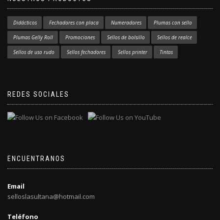
Didácticos
Fechadores con placa
Numeradores
Plumas con sello
Plumas Gelly Roll
Promociones
Sellos de bolsillo
Sellos de realce
Sellos de uso rudo
Sellos fechadores
Sellos printer
Tintas
REDES SOCIALES
ENCUENTRANOS
Email
selloslasultana@hotmail.com
Teléfono