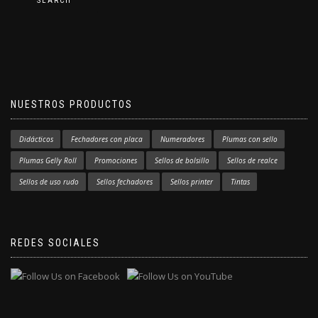
SEARCH
NUESTROS PRODUCTOS
Didácticos
Fechadores con placa
Numeradores
Plumas con sello
Plumas Gelly Roll
Promociones
Sellos de bolsillo
Sellos de realce
Sellos de uso rudo
Sellos fechadores
Sellos printer
Tintas
REDES SOCIALES