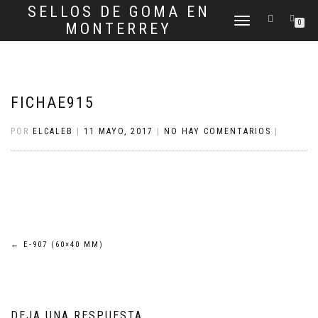
SELLOS DE GOMA EN
CAMBIAR
0
MONTERREY
NAVEGACIÓN
FICHAE915
POR
ELCALEB
|
11 MAYO, 2017
|
NO HAY COMENTARIOS
|
Navegación
←
E-907 (60×40 MM)
de
entradas
DEJA UNA RESPUESTA