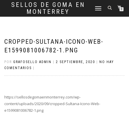
SELLOS DE GOMA EN
CAMBIAR
0
MONTERREY
NAVEGACIÓN
CROPPED-SULTANA-ICONO-WEB-
E1599081006782-1.PNG
POR
GRAFOSELLO ADMIN
|
2 SEPTIEMBRE, 2020
|
NO HAY
COMENTARIOS
|
https://sellosdegomaenmonterrey.com/wp-
content/uploads/2020/09/cropped-Sultana-Icono-Web-
e1599081006782-1.png