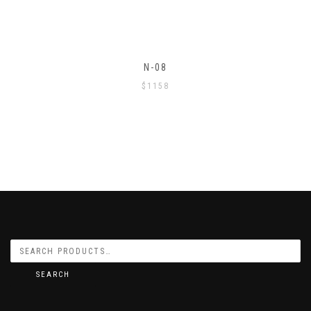
N-06
$
876
SEARCH