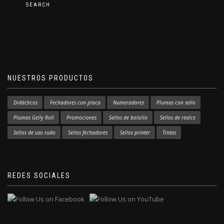
SEARCH
NUESTROS PRODUCTOS
Didácticos
Fechadores con placa
Numeradores
Plumas con sello
Plumas Gelly Roll
Promociones
Sellos de bolsillo
Sellos de realce
Sellos de uso rudo
Sellos fechadores
Sellos printer
Tintas
REDES SOCIALES