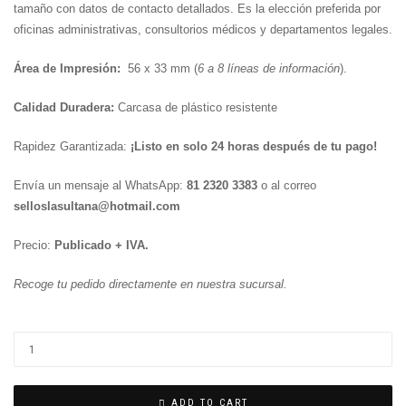
tamaño con datos de contacto detallados. Es la elección preferida por
oficinas administrativas, consultorios médicos y departamentos legales.
Área de Impresión:
56 x 33 mm (
6 a 8 líneas de información
).
Calidad Duradera:
Carcasa de plástico resistente
Rapidez Garantizada:
¡Listo en solo 24 horas después de tu pago!
Envía un mensaje al WhatsApp:
81 2320 3383
o al correo
selloslasultana@hotmail.com
Precio:
Publicado + IVA.
Recoge tu pedido directamente en nuestra sucursal.
S-
828
(56x33
mm)
ADD TO CART