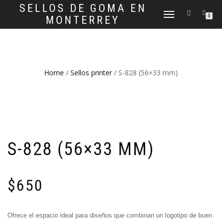
SELLOS DE GOMA EN
CAMBIAR
0
MONTERREY
NAVEGACIÓN
Home
/
Sellos printer
/ S-828 (56×33 mm)
S-828 (56×33 MM)
$
650
Ofrece el espacio ideal para diseños que combinan un logotipo de buen