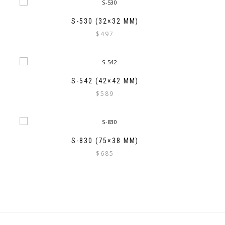
S-530 (32×32 MM)
$
497
S-542 (42×42 MM)
$
589
S-830 (75×38 MM)
$
685