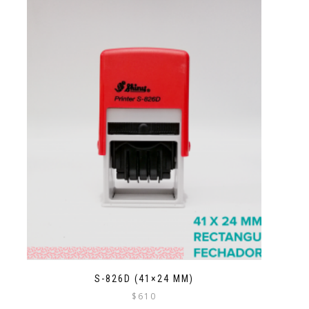
S-826D (41×24 MM)
$
610