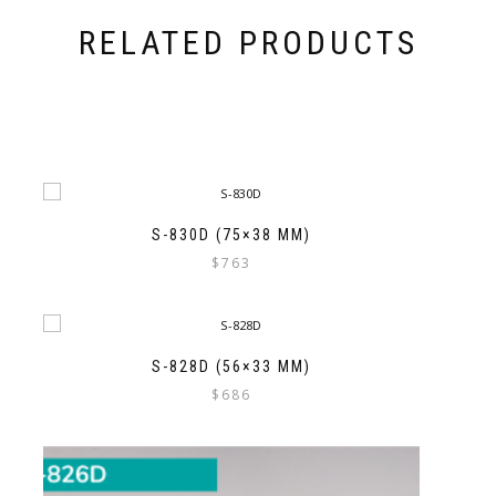
RELATED PRODUCTS
S-830D (75×38 MM)
$
763
S-828D (56×33 MM)
$
686