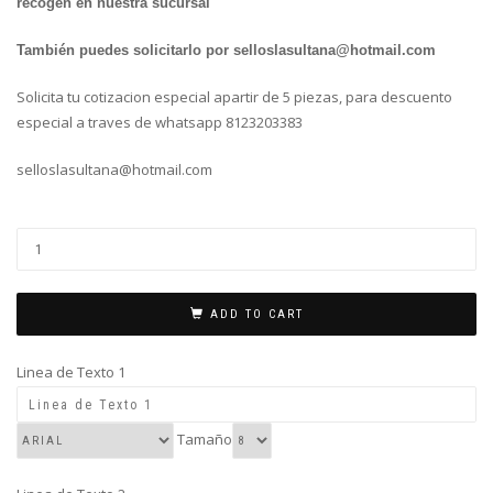
recogen en nuestra sucursal
También puedes solicitarlo por selloslasultana@hotmail.com
Solicita tu cotizacion especial apartir de 5 piezas, para descuento
especial a traves de whatsapp 8123203383
selloslasultana@hotmail.com
S-
829D
(64x40
mm)
ADD TO CART
quantity
Linea de Texto 1
Tamaño