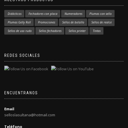
Didácticos
Fechadores con placa
Numeradores
Plumas con sello
Plumas Gelly Roll
Promociones
Sellos de bolsillo
Sellos de realce
Sellos de uso rudo
Sellos fechadores
Sellos printer
Tintas
REDES SOCIALES
ENCUENTRANOS
Email
selloslasultana@hotmail.com
Teléfono