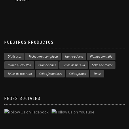
SEARCH
NUESTROS PRODUCTOS
Didácticos
Fechadores con placa
Numeradores
Plumas con sello
Plumas Gelly Roll
Promociones
Sellos de bolsillo
Sellos de realce
Sellos de uso rudo
Sellos fechadores
Sellos printer
Tintas
REDES SOCIALES