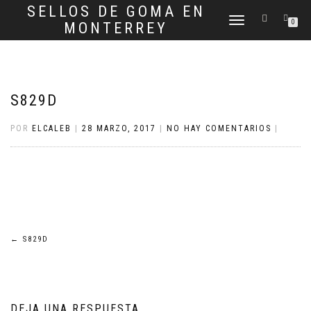
SELLOS DE GOMA EN
CAMBIAR
0
MONTERREY
NAVEGACIÓN
S829D
POR
ELCALEB
|
28 MARZO, 2017
|
NO HAY COMENTARIOS
|
Navegación
←
S829D
de
entradas
DEJA UNA RESPUESTA