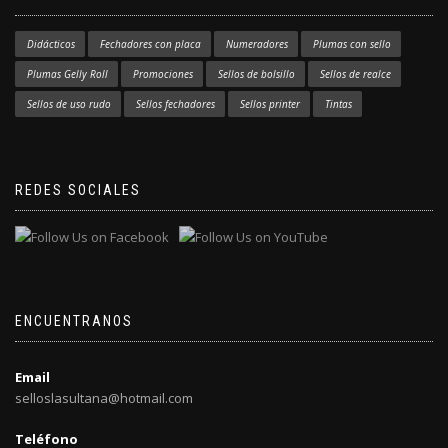
Didácticos
Fechadores con placa
Numeradores
Plumas con sello
Plumas Gelly Roll
Promociones
Sellos de bolsillo
Sellos de realce
Sellos de uso rudo
Sellos fechadores
Sellos printer
Tintas
REDES SOCIALES
ENCUENTRANOS
Email
selloslasultana@hotmail.com
Teléfono