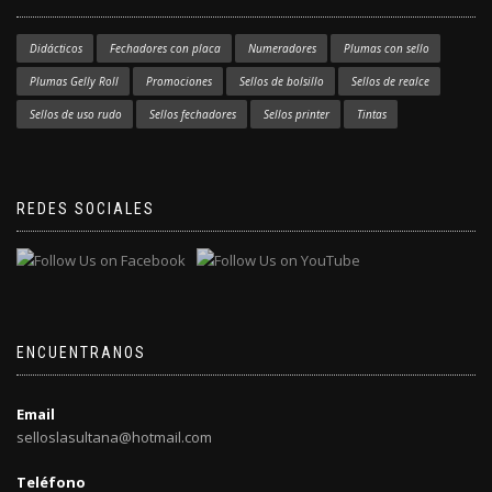
Didácticos
Fechadores con placa
Numeradores
Plumas con sello
Plumas Gelly Roll
Promociones
Sellos de bolsillo
Sellos de realce
Sellos de uso rudo
Sellos fechadores
Sellos printer
Tintas
REDES SOCIALES
ENCUENTRANOS
Email
selloslasultana@hotmail.com
Teléfono