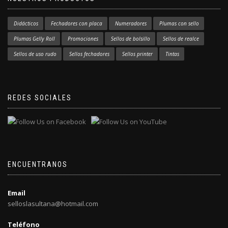
Didácticos
Fechadores con placa
Numeradores
Plumas con sello
Plumas Gelly Roll
Promociones
Sellos de bolsillo
Sellos de realce
Sellos de uso rudo
Sellos fechadores
Sellos printer
Tintas
REDES SOCIALES
ENCUENTRANOS
Email
selloslasultana@hotmail.com
Teléfono